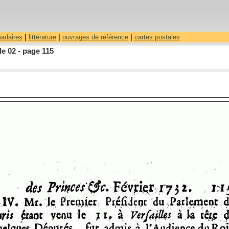
madaires
|
littérature
|
ouvrages de référence
|
cartes postales
le 02 - page 115