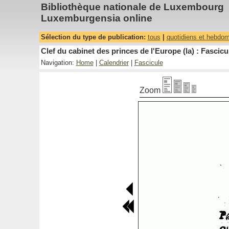
Bibliothèque nationale de Luxembourg
Luxemburgensia online
Sélection du type de publication:
tous
|
quotidiens et hebdo
Clef du cabinet des princes de l'Europe (la) : Fascicu
Navigation:
Home
|
Calendrier
|
Fascicule
Zoom