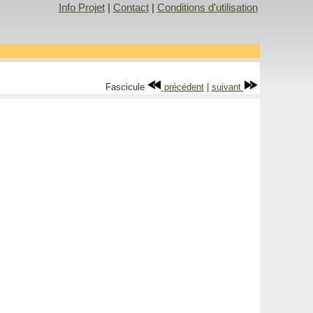
Info Projet
|
Contact
|
Conditions d'utilisation
Fascicule
précédent
|
suivant