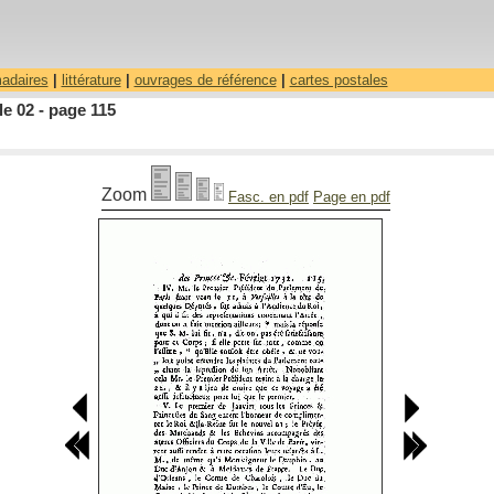
madaires
|
littérature
|
ouvrages de référence
|
cartes postales
le 02 - page 115
Zoom
Fasc. en pdf
Page en pdf