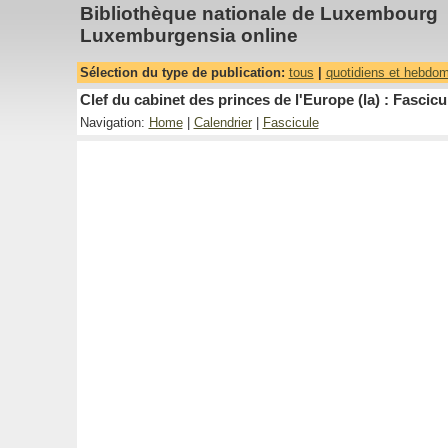
Bibliothèque nationale de Luxembourg
Luxemburgensia online
Sélection du type de publication:
tous
|
quotidiens et hebdo
Clef du cabinet des princes de l'Europe (la) : Fascicu
Navigation:
Home
|
Calendrier
|
Fascicule