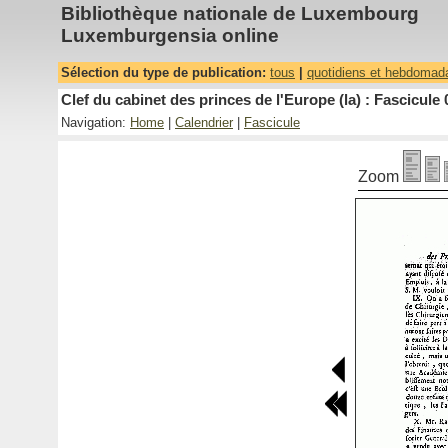
Bibliothèque nationale de Luxembourg
Luxemburgensia online
Sélection du type de publication:
tous
|
quotidiens et hebdomad
Clef du cabinet des princes de l'Europe (la) : Fascicule 
Navigation:
Home
|
Calendrier
|
Fascicule
Zoom