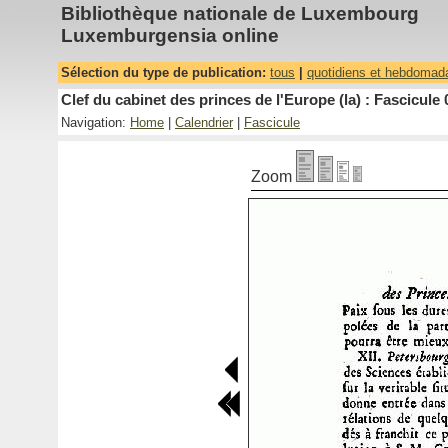
Bibliothèque nationale de Luxembourg
Luxemburgensia online
Sélection du type de publication:
tous
|
quotidiens et hebdomad
Clef du cabinet des princes de l'Europe (la) : Fascicule 
Navigation:
Home
|
Calendrier
|
Fascicule
Zoom