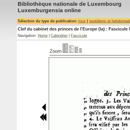
Bibliothèque nationale de Luxembourg
Luxemburgensia online
Sélection du type de publication:
tous
|
quotidiens et hebdomad
Clef du cabinet des princes de l'Europe (la) : Fascicule 
Navigation:
Home
|
Calendrier
|
Fascicule
Zoom