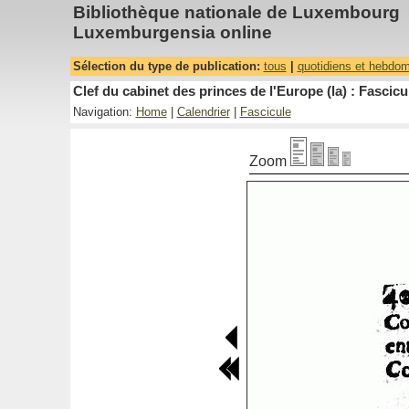
Bibliothèque nationale de Luxembourg
Luxemburgensia online
Sélection du type de publication:
tous
|
quotidiens et hebdo
Clef du cabinet des princes de l'Europe (la) : Fascicu
Navigation:
Home
|
Calendrier
|
Fascicule
Zoom