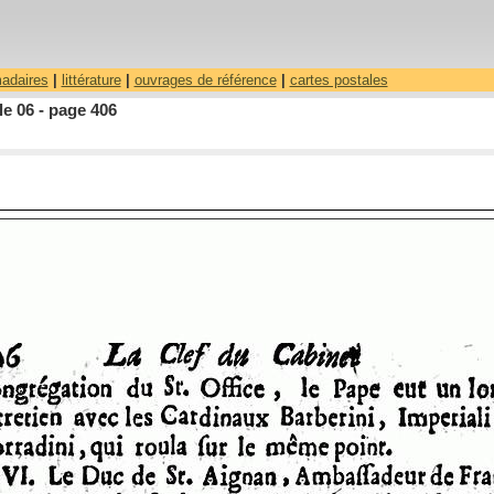
madaires
|
littérature
|
ouvrages de référence
|
cartes postales
le 06 - page 406