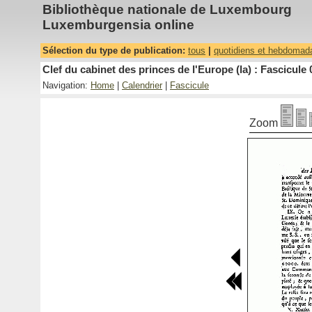
Bibliothèque nationale de Luxembourg
Luxemburgensia online
Sélection du type de publication:
tous
|
quotidiens et hebdomad
Clef du cabinet des princes de l'Europe (la) : Fascicule 
Navigation:
Home
|
Calendrier
|
Fascicule
Zoom