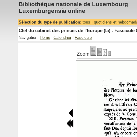
Bibliothèque nationale de Luxembourg
Luxemburgensia online
Sélection du type de publication:
tous
|
quotidiens et hebdomad
Clef du cabinet des princes de l'Europe (la) : Fascicule 
Navigation:
Home
|
Calendrier
|
Fascicule
Zoom