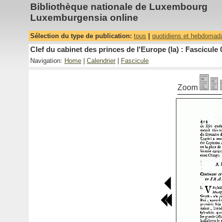
Bibliothèque nationale de Luxembourg
Luxemburgensia online
Sélection du type de publication:
tous
|
quotidiens et hebdomad
Clef du cabinet des princes de l'Europe (la) : Fascicule 
Navigation:
Home
|
Calendrier
|
Fascicule
Zoom