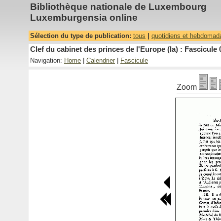
Bibliothèque nationale de Luxembourg
Luxemburgensia online
Sélection du type de publication:
tous
|
quotidiens et hebdomad
Clef du cabinet des princes de l'Europe (la) : Fascicule 
Navigation:
Home
|
Calendrier
|
Fascicule
Zoom