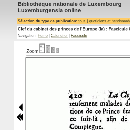
Bibliothèque nationale de Luxembourg
Luxemburgensia online
Sélection du type de publication:
tous
|
quotidiens et hebdomad
Clef du cabinet des princes de l'Europe (la) : Fascicule 
Navigation:
Home
|
Calendrier
|
Fascicule
Zoom