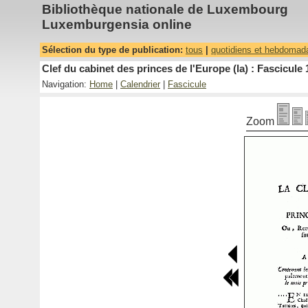
Bibliothèque nationale de Luxembourg
Luxemburgensia online
Sélection du type de publication:
tous
|
quotidiens et hebdomad
Clef du cabinet des princes de l'Europe (la) : Fascicule 
Navigation:
Home
|
Calendrier
|
Fascicule
Zoom