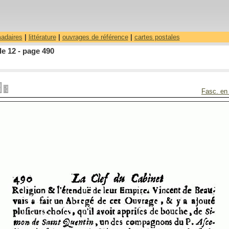
madaires
|
littérature
|
ouvrages de référence
|
cartes postales
le 12 - page 490
Fasc. en