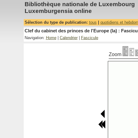
Bibliothèque nationale de Luxembourg
Luxemburgensia online
Sélection du type de publication:
tous
|
quotidiens et hebdo
Clef du cabinet des princes de l'Europe (la) : Fascicu
Navigation:
Home
|
Calendrier
|
Fascicule
Zoom