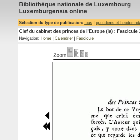
Bibliothèque nationale de Luxembourg
Luxemburgensia online
Sélection du type de publication:
tous
|
quotidiens et hebdomad
Clef du cabinet des princes de l'Europe (la) : Fascicule 
Navigation:
Home
|
Calendrier
|
Fascicule
Zoom