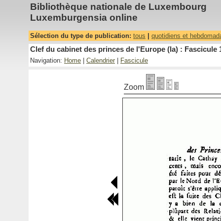
Bibliothèque nationale de Luxembourg
Luxemburgensia online
Sélection du type de publication:
tous
|
quotidiens et hebdomad
Clef du cabinet des princes de l'Europe (la) : Fascicule 
Navigation:
Home
|
Calendrier
|
Fascicule
Zoom