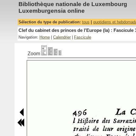
Bibliothèque nationale de Luxembourg
Luxemburgensia online
Sélection du type de publication:
tous
|
quotidiens et hebdomad
Clef du cabinet des princes de l'Europe (la) : Fascicule 
Navigation:
Home
|
Calendrier
|
Fascicule
Zoom