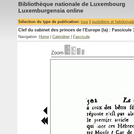
Bibliothèque nationale de Luxembourg
Luxemburgensia online
Sélection du type de publication:
tous
|
quotidiens et hebdomad
Clef du cabinet des princes de l'Europe (la) : Fascicule 
Navigation:
Home
|
Calendrier
|
Fascicule
Zoom