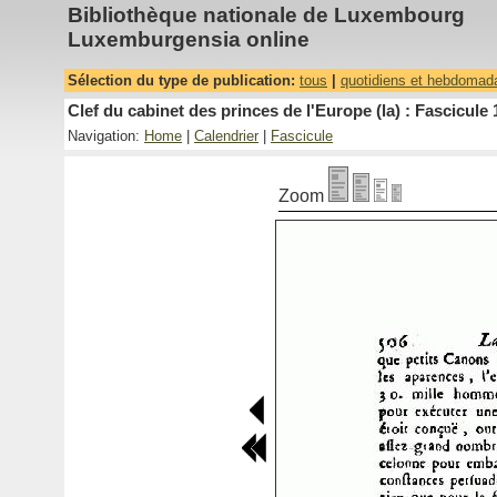
Bibliothèque nationale de Luxembourg
Luxemburgensia online
Sélection du type de publication:
tous
|
quotidiens et hebdomad
Clef du cabinet des princes de l'Europe (la) : Fascicule 
Navigation:
Home
|
Calendrier
|
Fascicule
Zoom