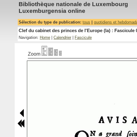
Bibliothèque nationale de Luxembourg
Luxemburgensia online
Sélection du type de publication:
tous
|
quotidiens et hebdomad
Clef du cabinet des princes de l'Europe (la) : Fascicule 
Navigation:
Home
|
Calendrier
|
Fascicule
Zoom