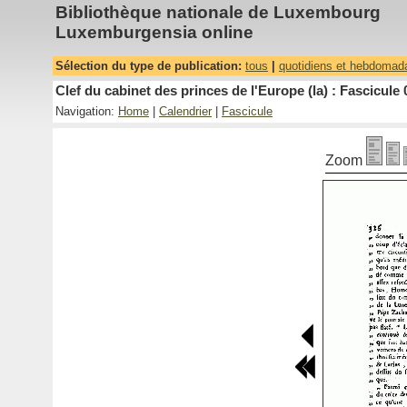
Bibliothèque nationale de Luxembourg
Luxemburgensia online
Sélection du type de publication:
tous
|
quotidiens et hebdomad
Clef du cabinet des princes de l'Europe (la) : Fascicule 
Navigation:
Home
|
Calendrier
|
Fascicule
Zoom