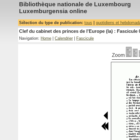
Bibliothèque nationale de Luxembourg
Luxemburgensia online
Sélection du type de publication:
tous
|
quotidiens et hebdomad
Clef du cabinet des princes de l'Europe (la) : Fascicule 
Navigation:
Home
|
Calendrier
|
Fascicule
Zoom