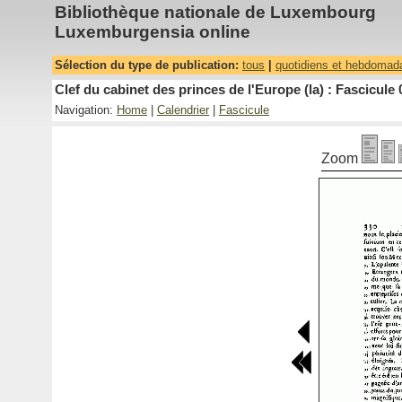
Bibliothèque nationale de Luxembourg
Luxemburgensia online
Sélection du type de publication:
tous
|
quotidiens et hebdomad
Clef du cabinet des princes de l'Europe (la) : Fascicule 
Navigation:
Home
|
Calendrier
|
Fascicule
Zoom