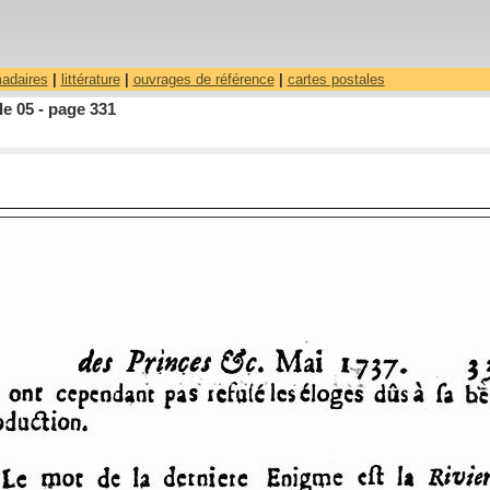
madaires
|
littérature
|
ouvrages de référence
|
cartes postales
le 05 - page 331