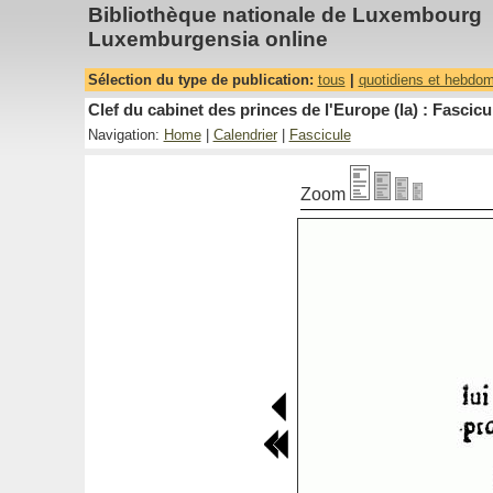
Bibliothèque nationale de Luxembourg
Luxemburgensia online
Sélection du type de publication:
tous
|
quotidiens et hebdo
Clef du cabinet des princes de l'Europe (la) : Fascicu
Navigation:
Home
|
Calendrier
|
Fascicule
Zoom