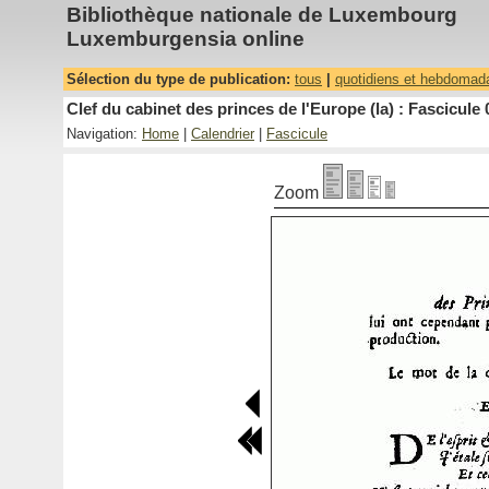
Bibliothèque nationale de Luxembourg
Luxemburgensia online
Sélection du type de publication:
tous
|
quotidiens et hebdomad
Clef du cabinet des princes de l'Europe (la) : Fascicule 
Navigation:
Home
|
Calendrier
|
Fascicule
Zoom