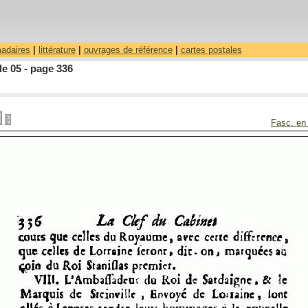
madaires
|
littérature
|
ouvrages de référence
|
cartes postales
le 05 - page 336
Fasc. en