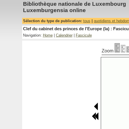
Bibliothèque nationale de Luxembourg
Luxemburgensia online
Sélection du type de publication:
tous
|
quotidiens et hebdo
Clef du cabinet des princes de l'Europe (la) : Fascicu
Navigation:
Home
|
Calendrier
|
Fascicule
Zoom