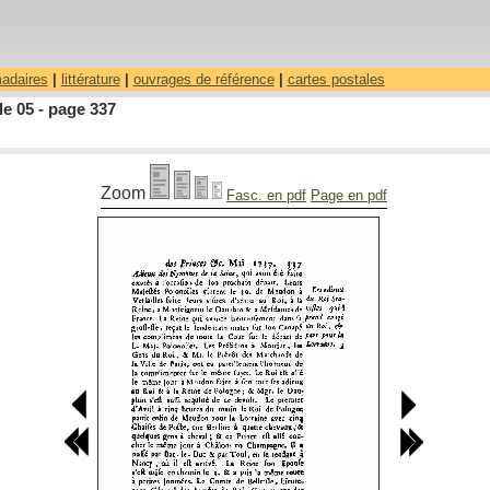
madaires
|
littérature
|
ouvrages de référence
|
cartes postales
le 05 - page 337
Zoom
Fasc. en pdf
Page en pdf