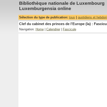
Bibliothèque nationale de Luxembourg
Luxemburgensia online
Sélection du type de publication:
tous
|
quotidiens et hebdo
Clef du cabinet des princes de l'Europe (la) : Fascicu
Navigation:
Home
|
Calendrier
|
Fascicule