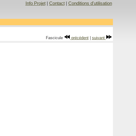
Info Projet
|
Contact
|
Conditions d'utilisation
Fascicule
précédent
|
suivant