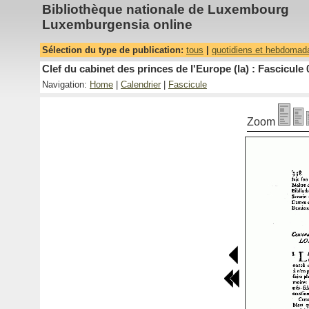
Bibliothèque nationale de Luxembourg
Luxemburgensia online
Sélection du type de publication:
tous
|
quotidiens et hebdomad
Clef du cabinet des princes de l'Europe (la) : Fascicule 
Navigation:
Home
|
Calendrier
|
Fascicule
Zoom