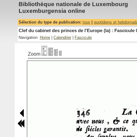
Bibliothèque nationale de Luxembourg
Luxemburgensia online
Sélection du type de publication:
tous
|
quotidiens et hebdomad
Clef du cabinet des princes de l'Europe (la) : Fascicule 
Navigation:
Home
|
Calendrier
|
Fascicule
Zoom