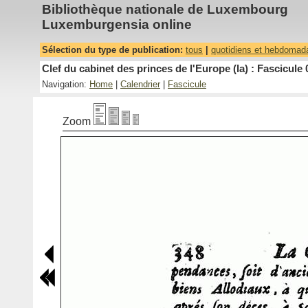
Bibliothèque nationale de Luxembourg
Luxemburgensia online
Sélection du type de publication:
tous
|
quotidiens et hebdomad
Clef du cabinet des princes de l'Europe (la) : Fascicule 
Navigation:
Home
|
Calendrier
|
Fascicule
Zoom