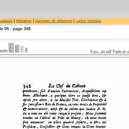
madaires
|
littérature
|
ouvrages de référence
|
cartes postales
le 05 - page 348
oom
Fasc. en pdf
Page en 