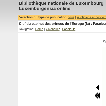
Bibliothèque nationale de Luxembourg
Luxemburgensia online
Sélection du type de publication:
tous
|
quotidiens et hebdo
Clef du cabinet des princes de l'Europe (la) : Fascicu
Navigation:
Home
|
Calendrier
|
Fascicule
Z