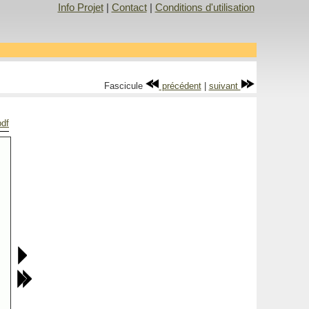
Info Projet
|
Contact
|
Conditions d'utilisation
Fascicule
précédent
|
suivant
pdf