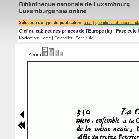
Bibliothèque nationale de Luxembourg
Luxemburgensia online
Sélection du type de publication:
tous
|
quotidiens et hebdomad
Clef du cabinet des princes de l'Europe (la) : Fascicule 
Navigation:
Home
|
Calendrier
|
Fascicule
Zoom