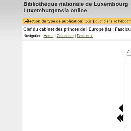
Bibliothèque nationale de Luxembourg
Luxemburgensia online
Sélection du type de publication:
tous
|
quotidiens et hebdo
Clef du cabinet des princes de l'Europe (la) : Fascicu
Navigation:
Home
|
Calendrier
|
Fascicule
Z