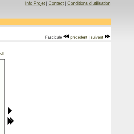
Info Projet
|
Contact
|
Conditions d'utilisation
Fascicule
précédent
|
suivant
pdf