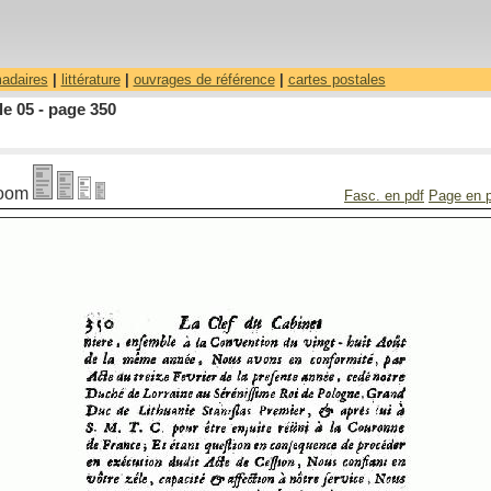
madaires
|
littérature
|
ouvrages de référence
|
cartes postales
le 05 - page 350
oom
Fasc. en pdf
Page en 