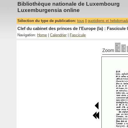
Bibliothèque nationale de Luxembourg
Luxemburgensia online
Sélection du type de publication:
tous
|
quotidiens et hebdomad
Clef du cabinet des princes de l'Europe (la) : Fascicule 
Navigation:
Home
|
Calendrier
|
Fascicule
Zoom