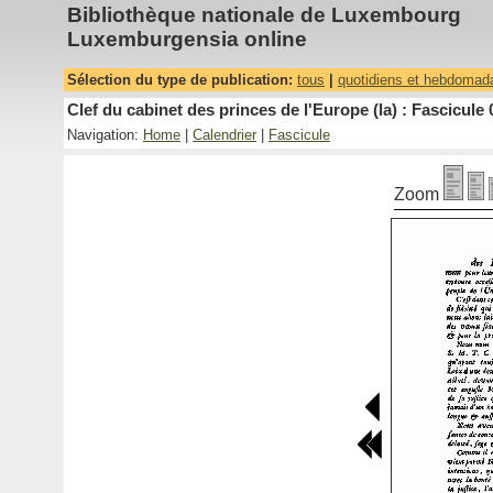
Bibliothèque nationale de Luxembourg
Luxemburgensia online
Sélection du type de publication:
tous
|
quotidiens et hebdomad
Clef du cabinet des princes de l'Europe (la) : Fascicule 
Navigation:
Home
|
Calendrier
|
Fascicule
Zoom