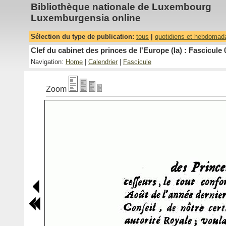
Bibliothèque nationale de Luxembourg
Luxemburgensia online
Sélection du type de publication:
tous
|
quotidiens et hebdomad
Clef du cabinet des princes de l'Europe (la) : Fascicule 
Navigation:
Home
|
Calendrier
|
Fascicule
Zoom