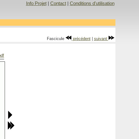
Info Projet
|
Contact
|
Conditions d'utilisation
Fascicule
précédent
|
suivant
pdf