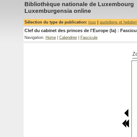
Bibliothèque nationale de Luxembourg
Luxemburgensia online
Sélection du type de publication:
tous
|
quotidiens et hebdo
Clef du cabinet des princes de l'Europe (la) : Fascicu
Navigation:
Home
|
Calendrier
|
Fascicule
Z