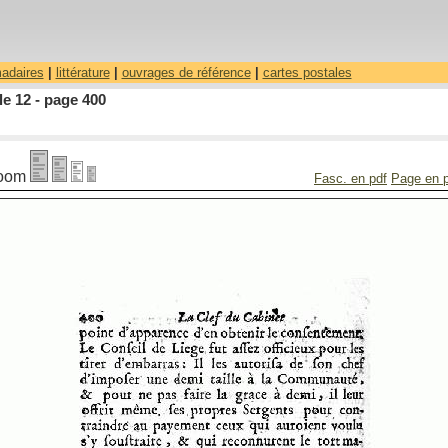
madaires
|
littérature
|
ouvrages de référence
|
cartes postales
le 12 - page 400
oom
Fasc. en pdf
Page en 