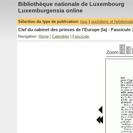
Bibliothèque nationale de Luxembourg
Luxemburgensia online
Sélection du type de publication:
tous
|
quotidiens et hebdomad
Clef du cabinet des princes de l'Europe (la) : Fascicule 
Navigation:
Home
|
Calendrier
|
Fascicule
Zoom