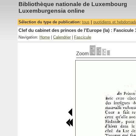
Bibliothèque nationale de Luxembourg
Luxemburgensia online
Sélection du type de publication:
tous
|
quotidiens et hebdomad
Clef du cabinet des princes de l'Europe (la) : Fascicule 
Navigation:
Home
|
Calendrier
|
Fascicule
Zoom