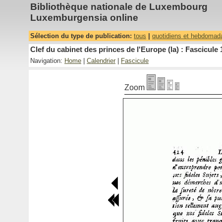
Bibliothèque nationale de Luxembourg
Luxemburgensia online
Sélection du type de publication:
tous
|
quotidiens et hebdomad
Clef du cabinet des princes de l'Europe (la) : Fascicule 
Navigation:
Home
|
Calendrier
|
Fascicule
Zoom