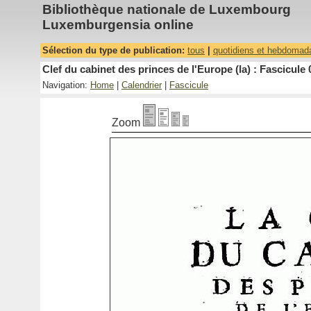
Bibliothèque nationale de Luxembourg
Luxemburgensia online
Sélection du type de publication:
tous
|
quotidiens et hebdomad
Clef du cabinet des princes de l'Europe (la) : Fascicule 
Navigation:
Home
|
Calendrier
|
Fascicule
Zoom