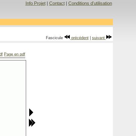
Info Projet
|
Contact
|
Conditions d'utilisation
Fascicule
précédent
|
suivant
df
Page en pdf