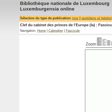
Bibliothèque nationale de Luxembourg
Luxemburgensia online
Sélection du type de publication:
tous
|
quotidiens et hebdo
Clef du cabinet des princes de l'Europe (la) : Fascicu
Navigation:
Home
|
Calendrier
|
Fascicule
Zoom