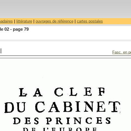
madaires
|
littérature
|
ouvrages de référence
|
cartes postales
le 02 - page 79
Fasc. en p