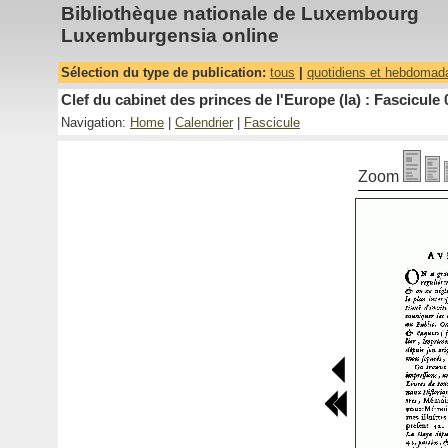
Bibliothèque nationale de Luxembourg
Luxemburgensia online
Sélection du type de publication:
tous
|
quotidiens et hebdomad
Clef du cabinet des princes de l'Europe (la) : Fascicule 
Navigation:
Home
|
Calendrier
|
Fascicule
Zoom