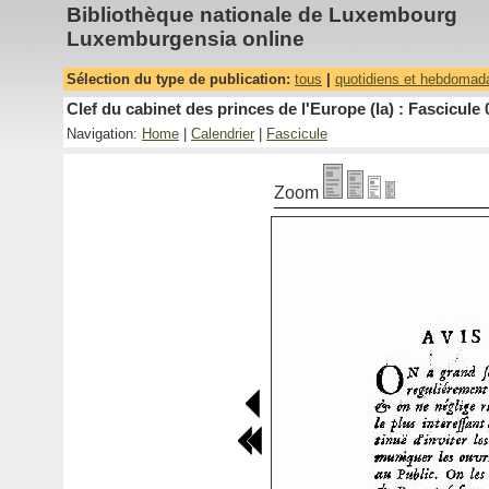
Bibliothèque nationale de Luxembourg
Luxemburgensia online
Sélection du type de publication:
tous
|
quotidiens et hebdomad
Clef du cabinet des princes de l'Europe (la) : Fascicule 
Navigation:
Home
|
Calendrier
|
Fascicule
Zoom