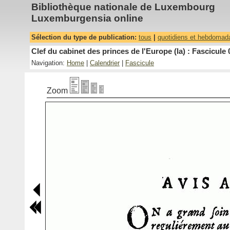
Bibliothèque nationale de Luxembourg
Luxemburgensia online
Sélection du type de publication:
tous
|
quotidiens et hebdomad
Clef du cabinet des princes de l'Europe (la) : Fascicule 
Navigation:
Home
|
Calendrier
|
Fascicule
Zoom