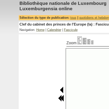
Bibliothèque nationale de Luxembourg
Luxemburgensia online
Sélection du type de publication:
tous
|
quotidiens et hebdo
Clef du cabinet des princes de l'Europe (la) : Fascicu
Navigation:
Home
|
Calendrier
|
Fascicule
Zoom