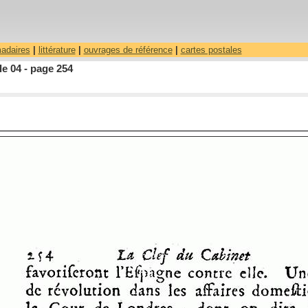
madaires
|
littérature
|
ouvrages de référence
|
cartes postales
le 04 - page 254