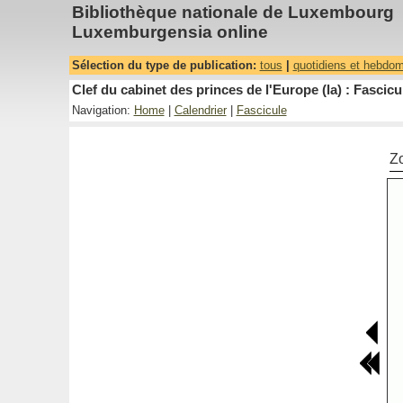
Bibliothèque nationale de Luxembourg
Luxemburgensia online
Sélection du type de publication:
tous
|
quotidiens et hebdo
Clef du cabinet des princes de l'Europe (la) : Fascicu
Navigation:
Home
|
Calendrier
|
Fascicule
Z