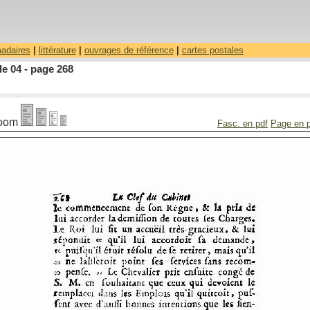
madaires
|
littérature
|
ouvrages de référence
|
cartes postales
le 04 - page 268
oom
Fasc. en pdf
Page en 