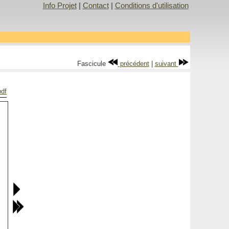
Info Projet
|
Contact
|
Conditions d'utilisation
Fascicule
précédent
|
suivant
pdf