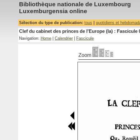
Bibliothèque nationale de Luxembourg
Luxemburgensia online
Sélection du type de publication:
tous
|
quotidiens et hebdomad
Clef du cabinet des princes de l'Europe (la) : Fascicule 
Navigation:
Home
|
Calendrier
|
Fascicule
Zoom