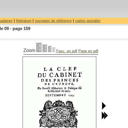
madaires
|
littérature
|
ouvrages de référence
|
cartes postales
le 09 - page 159
Zoom
Fasc. en pdf
Page en pdf