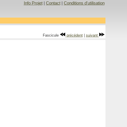
Info Projet
|
Contact
|
Conditions d'utilisation
Fascicule
précédent
|
suivant