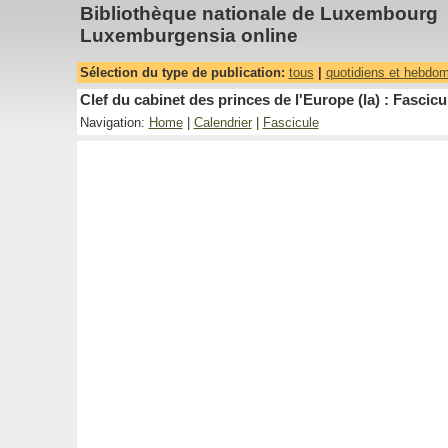
Bibliothèque nationale de Luxembourg
Luxemburgensia online
Sélection du type de publication:
tous
|
quotidiens et hebdo
Clef du cabinet des princes de l'Europe (la) : Fascicu
Navigation:
Home
|
Calendrier
|
Fascicule