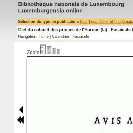
Bibliothèque nationale de Luxembourg
Luxemburgensia online
Sélection du type de publication:
tous
|
quotidiens et hebdomad
Clef du cabinet des princes de l'Europe (la) : Fascicule 
Navigation:
Home
|
Calendrier
|
Fascicule
Zoom