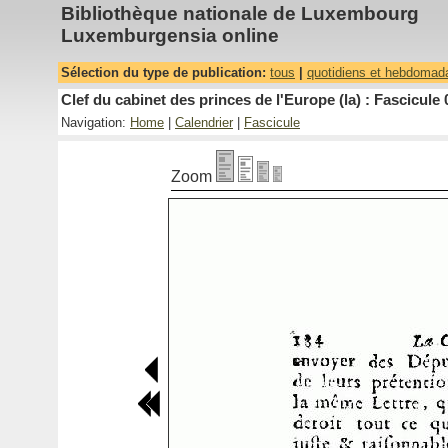
Bibliothèque nationale de Luxembourg
Luxemburgensia online
Sélection du type de publication:
tous
|
quotidiens et hebdomad
Clef du cabinet des princes de l'Europe (la) : Fascicule 
Navigation:
Home
|
Calendrier
|
Fascicule
Zoom